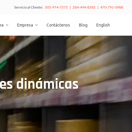
Servicio al Cliente:
305-974-7373 | 284-494-8583 | 470-791-0988
nea
Empresa
Contáctenos
Blog
English
es dinámicas