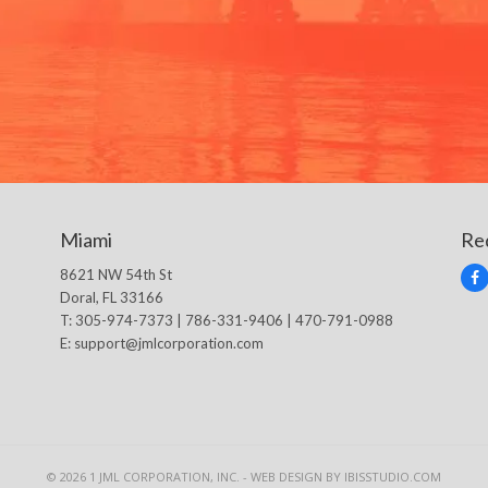
Miami
Re
8621 NW 54th St
F
Doral, FL 33166
a
c
T: 305-974-7373 | 786-331-9406 | 470-791-0988
e
E:
support@jmlcorporation.com
b
o
o
k
© 2026 1 JML CORPORATION, INC. -
WEB DESIGN BY IBISSTUDIO.COM