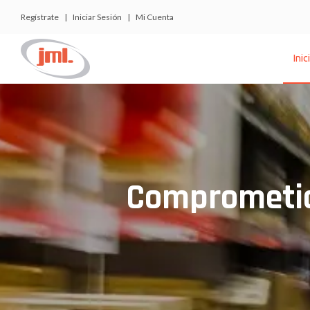
Regístrate
|
Iniciar Sesión
|
Mi Cuenta
Inic
Comprometid