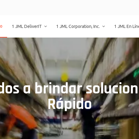
io
1 JML DeliverIT
1 JML Corporation, Inc.
1 JML En Lí
os a brindar solucion
Rápido