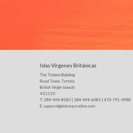
Islas Vírgenes Británicas
The Trident Building
Road Town, Tortola
British Virgin Islands
VG1110
T: 284-494-8583 | 284-494-6082 | 470-791-0988
E:
support@jmlcorporation.com