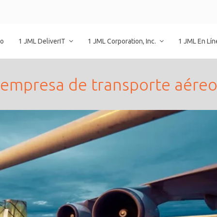
io
1 JML DeliverIT
1 JML Corporation, Inc.
1 JML En Lí
empresa de transporte aére