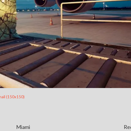
ail (150x150)
Miami
Re