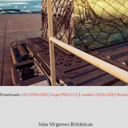
Downloads
:
full (1090x580)
|
large (980x522)
|
medium (300x160)
|
thumbn
Islas Vírgenes Británicas