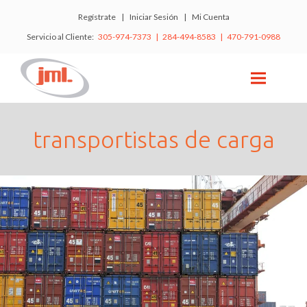
Regístrate
|
Iniciar Sesión
|
Mi Cuenta
Servicio al Cliente:
305-974-7373 | 284-494-8583 | 470-791-0988
transportistas de carga