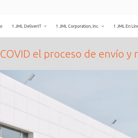
io
1 JML DeliverIT
1 JML Corporation, Inc.
1 JML En Lí
COVID el proceso de envío y 