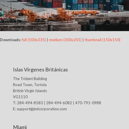
Downloads
:
full (500x335)
|
medium (300x201)
|
thumbnail (150x150)
Islas Vírgenes Británicas
The Trident Building
Road Town, Tortola
British Virgin Islands
VG1110
T: 284-494-8583 | 284-494-6082 | 470-791-0988
E:
support@jmlcorporation.com
Miami