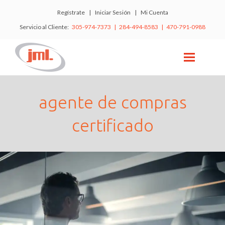
Regístrate
|
Iniciar Sesión
|
Mi Cuenta
Servicio al Cliente:
305-974-7373 | 284-494-8583 | 470-791-0988
agente de compras
certificado