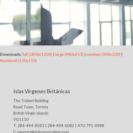
Downloads
:
full (1800x1200)
|
large (980x653)
|
medium (300x200)
|
thumbnail (150x150)
Islas Vírgenes Británicas
The Trident Building
Road Town, Tortola
British Virgin Islands
VG1110
T: 284-494-8583 | 284-494-6082 | 470-791-0988
E:
support@jmlcorporation.com