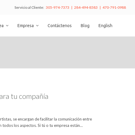
Servicio al Cliente:
305-974-7373 | 284-494-8583 | 470-791-0988
nea
Empresa
Contáctenos
Blog
English
para tu compañía
istas, se encargan de facilitar la comunicación entre
 todos los aspectos. Si tú o tu empresa están…