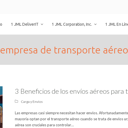
io
1 JML DeliverIT
1 JML Corporation, Inc.
1 JML En Lí
empresa de transporte aére
3 Beneficios de los envíos aéreos para 
Carga y Envios
Las empresas casi siempre necesitan hacer envíos. Afortunadamente,
mayoría optan por el transporte aéreo cuando se trata de envíos ur
aérea son cruciales para controlar…