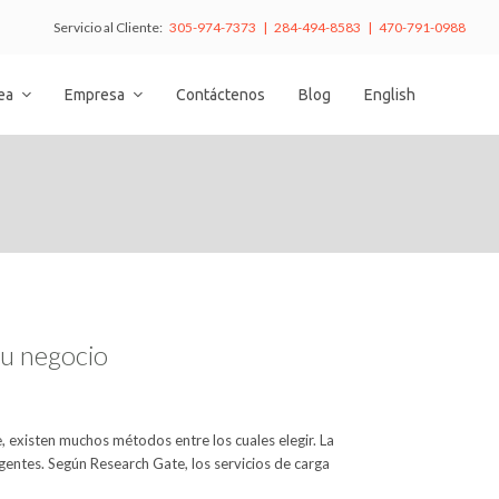
Servicio al Cliente:
305-974-7373 | 284-494-8583 | 470-791-0988
nea
Empresa
Contáctenos
Blog
English
o
tu negocio
 existen muchos métodos entre los cuales elegir. La
gentes. Según Research Gate, los servicios de carga