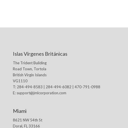
Islas Vírgenes Británicas
The Trident Building
Road Town, Tortola
British Virgin Islands
VG1110
T: 284-494-8583 | 284-494-6082 | 470-791-0988
E:
support@jmlcorporation.com
Miami
8621 NW 54th St
Doral, FL 33166