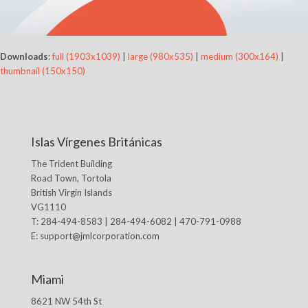
Downloads
:
full (1903x1039)
|
large (980x535)
|
medium (300x164)
|
thumbnail (150x150)
Islas Vírgenes Británicas
The Trident Building
Road Town, Tortola
British Virgin Islands
VG1110
T: 284-494-8583 | 284-494-6082 | 470-791-0988
E:
support@jmlcorporation.com
Miami
8621 NW 54th St