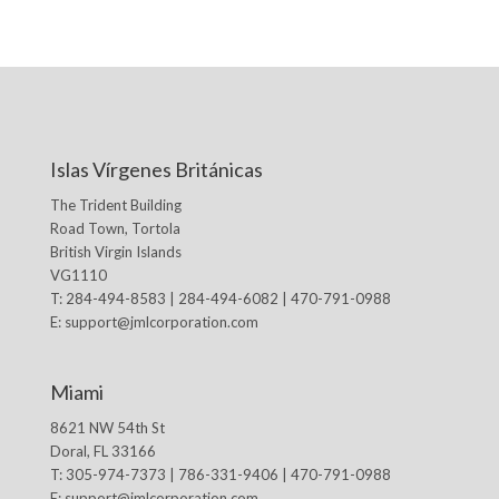
Islas Vírgenes Británicas
The Trident Building
Road Town, Tortola
British Virgin Islands
VG1110
T: 284-494-8583 | 284-494-6082 | 470-791-0988
E:
support@jmlcorporation.com
Miami
8621 NW 54th St
Doral, FL 33166
T: 305-974-7373 | 786-331-9406 | 470-791-0988
E:
support@jmlcorporation.com