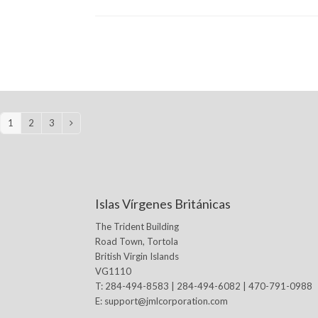
1
2
3
Page
Page
Page
Next
Islas Vírgenes Británicas
The Trident Building
Road Town, Tortola
British Virgin Islands
VG1110
T: 284-494-8583 | 284-494-6082 | 470-791-0988
E:
support@jmlcorporation.com