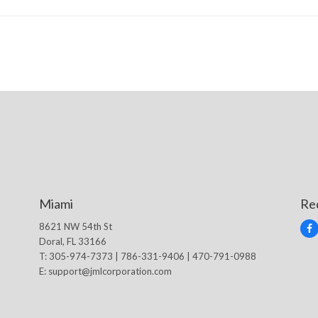
Miami
Re
8621 NW 54th St
F
Doral, FL 33166
a
c
T: 305-974-7373 | 786-331-9406 | 470-791-0988
e
E:
support@jmlcorporation.com
b
o
o
k