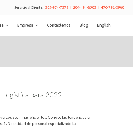
Servicio al Cliente:
305-974-7373 | 284-494-8583 | 470-791-0988
nea
Empresa
Contáctenos
Blog
English
en logística para 2022
fuerzos sean más eficientes. Conoce las tendencias en
. 1. Necesidad de personal especializado La