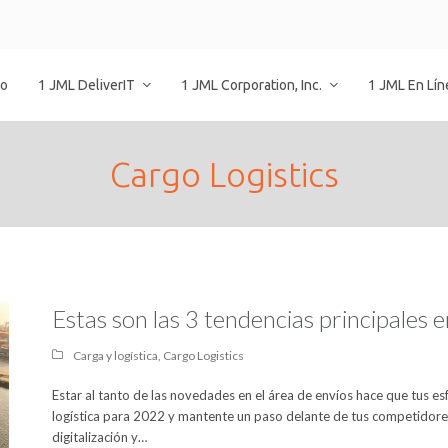
io
1 JML DeliverIT
1 JML Corporation, Inc.
1 JML En Lí
Cargo Logistics
Estas son las 3 tendencias principales 
Carga y logística
,
Cargo Logistics
Estar al tanto de las novedades en el área de envíos hace que tus es
logística para 2022 y mantente un paso delante de tus competidores
digitalización y…