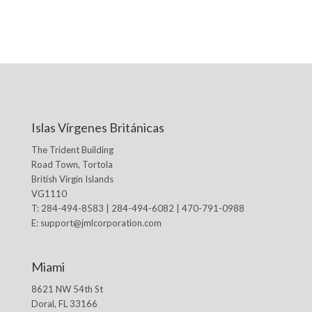
Islas Vírgenes Británicas
The Trident Building
Road Town, Tortola
British Virgin Islands
VG1110
T: 284-494-8583 | 284-494-6082 | 470-791-0988
E:
support@jmlcorporation.com
Miami
8621 NW 54th St
Doral, FL 33166