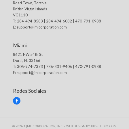
Road Town, Tortola
British Virgin Islands
VG1110
T: 284-494-8583 | 284-494-6082 | 470-791-0988
E:
support@jmlcorporation.com
Miami
8621 NW 54th St
Doral, FL 33166
T: 305-974-7373 | 786-331-9406 | 470-791-0988
E:
support@jmlcorporation.com
Redes Sociales
F
a
c
e
b
o
© 2026 1 JML CORPORATION, INC. -
WEB DESIGN BY IBISSTUDIO.COM
o