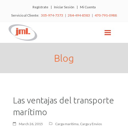
Regístrate
|
Iniciar Sesión
|
Mi Cuenta
Servicio al Cliente:
305-974-7373 | 284-494-8583 | 470-791-0988
Blog
Las ventajas del transporte
marítimo
March 26, 2015
Carga marítima
,
Carga y Envios