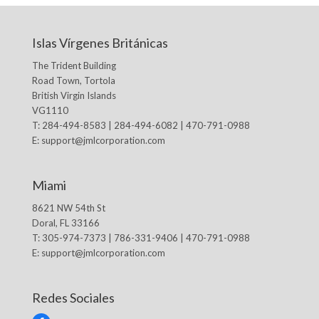
Islas Vírgenes Británicas
The Trident Building
Road Town, Tortola
British Virgin Islands
VG1110
T: 284-494-8583 | 284-494-6082 | 470-791-0988
E:
support@jmlcorporation.com
Miami
8621 NW 54th St
Doral, FL 33166
T: 305-974-7373 | 786-331-9406 | 470-791-0988
E:
support@jmlcorporation.com
Redes Sociales