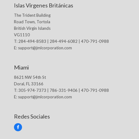
Islas Vírgenes Británicas
The Trident Building
Road Town, Tortola
British Virgin Islands
VG1110
T: 284-494-8583 | 284-494-6082 | 470-791-0988
E:
support@jmlcorporation.com
Miami
8621 NW 54th St
Doral, FL 33166
T: 305-974-7373 | 786-331-9406 | 470-791-0988
E:
support@jmlcorporation.com
Redes Sociales
F
a
c