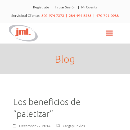
Regístrate
|
Iniciar Sesión
|
Mi Cuenta
Servicio al Cliente:
305-974-7373 | 284-494-8583 | 470-791-0988
Blog
Los beneficios de
“paletizar”
December 27, 2014
Carga y Envios